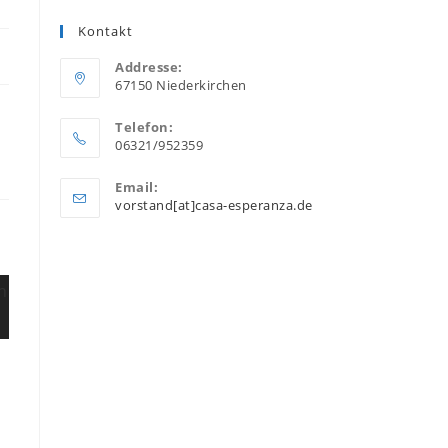
a
Kontakt
new
Addresse:
tab
67150 Niederkirchen
Telefon:
06321/952359
Email:
Opens
vorstand[at]casa-esperanza.de
in
your
application