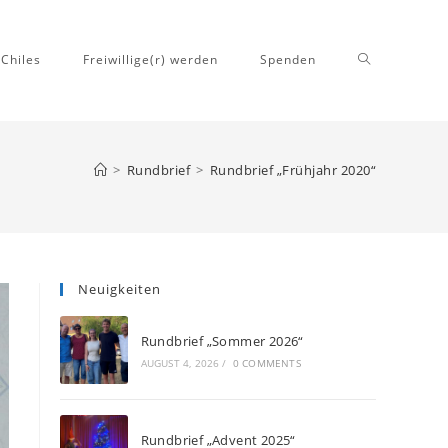
Website-
 Chiles
Freiwillige(r) werden
Spenden
>
Rundbrief
>
Rundbrief „Frühjahr 2020“
Suche
Neuigkeiten
umschalten
Rundbrief „Sommer 2026“
AUGUST 4, 2026
/
0 COMMENTS
Rundbrief „Advent 2025“