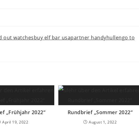
ed out watches
buy elf bar usa
partner handyhullen
go to
ef „Frühjahr 2022“
Rundbrief „Sommer 2022“
April 19, 2022
August 1, 2022