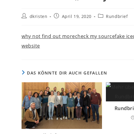
Beitrags-
Beitrag
Beitrags-
dkristen
April 19, 2020
Rundbrief
Autor:
veröffentlicht:
Kategorie:
why not find out more
check my source
fake ic
website
DAS KÖNNTE DIR AUCH GEFALLEN
Rundbri