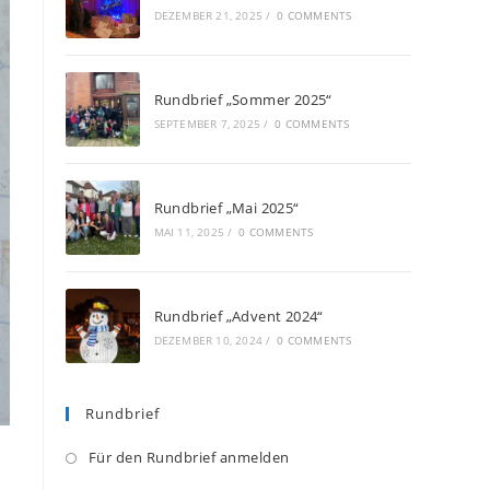
DEZEMBER 21, 2025
/
0 COMMENTS
Rundbrief „Sommer 2025“
SEPTEMBER 7, 2025
/
0 COMMENTS
Rundbrief „Mai 2025“
MAI 11, 2025
/
0 COMMENTS
Rundbrief „Advent 2024“
DEZEMBER 10, 2024
/
0 COMMENTS
Rundbrief
Opens
Für den Rundbrief anmelden
in