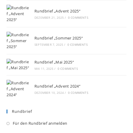
Rundbrief „Advent 2025“
DEZEMBER 21, 2025
/
0 COMMENTS
Rundbrief „Sommer 2025“
SEPTEMBER 7, 2025
/
0 COMMENTS
Rundbrief „Mai 2025“
MAI 11, 2025
/
0 COMMENTS
Rundbrief „Advent 2024“
DEZEMBER 10, 2024
/
0 COMMENTS
Rundbrief
Opens
Für den Rundbrief anmelden
in