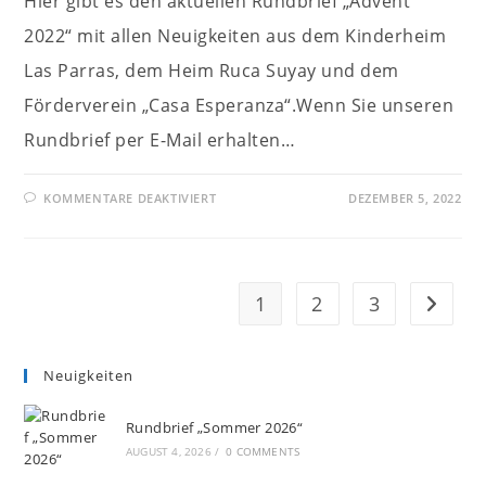
Hier gibt es den aktuellen Rundbrief „Advent
2022“ mit allen Neuigkeiten aus dem Kinderheim
Las Parras, dem Heim Ruca Suyay und dem
Förderverein „Casa Esperanza“.Wenn Sie unseren
Rundbrief per E-Mail erhalten…
FÜR
KOMMENTARE DEAKTIVIERT
DEZEMBER 5, 2022
RUNDBRIEF
„ADVENT
2022“
1
2
3
Zur näc
Neuigkeiten
Rundbrief „Sommer 2026“
AUGUST 4, 2026
/
0 COMMENTS